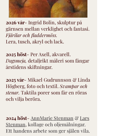
2026 vår
- Ingrid Bolin, skulptur på
gärnsen mellan verklighet och fantasi.
Fjärilar och fladdermöss.
Lera, tusch, akryl och lack.
2025 höst
- Per Axell, akvarell.
Dagsmeja,
detaljrikt måleri som fångar
årstidens skiftningar.
2025 vår
- Mikael Gudrunnson & Linda
Högberg, foto och textil.
Svampar och
stenar.
Taktila porer som får en röras
och vilja beröra.
2024 höst
-
AnnMarie Stenman
&
Lars
Stenman,
kollage och oljemålningar.
Ett handens arbete som ger själen vila.