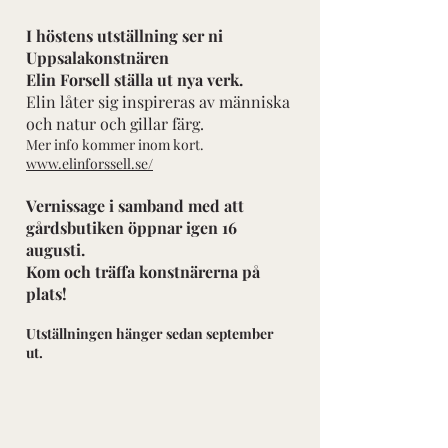
I höstens utställning ser ni
Uppsalakonstnären
Elin Forsell ställa ut nya verk.
Elin låter sig inspireras av människa
och natur och gillar färg.
Mer info kommer inom kort.
www.elinforssell.se/
​Vernissage i samband med att
gårdsbutiken öppnar igen 16
augusti.
Kom och träffa konstnärerna på
plats!
Utställningen hänger sedan september
ut.