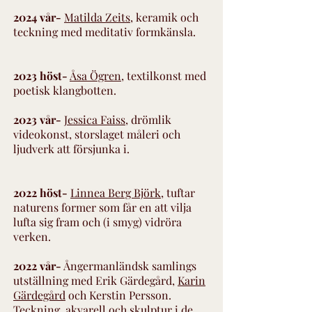
2024 vår-
Matilda Zeits
, keramik och
teckning med meditativ formkänsla.
2023 höst-
Åsa Ögren
, textilkonst med
poetisk klangbotten.
2023 vår-
Jessica Faiss
, drömlik
videokonst, storslaget måleri och
ljudverk att försjunka i.
2022 höst-
Linnea Berg Björk
, tuftar
naturens former som får en att vilja
lufta sig fram och (i smyg) vidröra
verken.
2022 vår-
Ångermanländsk samlings
utställning med Erik Gärdegård,
Karin
Gärdegård
och Kerstin Persson.
Teckning, akvarell och skulptur i de