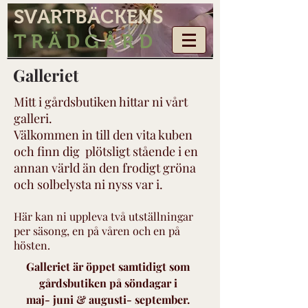
SVARTBÄCKENS
T R Ä D G Å R D
Galleriet
Mitt i gårdsbutiken hittar ni vårt
galleri.
Välkommen in till den vita kuben
och finn dig plötsligt stående i en
annan värld
än den frodigt gröna
och solbelysta ni nyss var i.
Här kan ni uppleva två utställningar
per säsong, en på våren och en på
hösten.
Galleriet är öppet samtidigt som
gårdsbutiken på söndagar i
maj- juni & augusti- september.